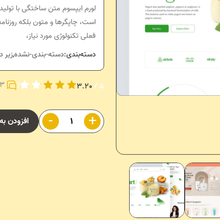
لورم ایپسوم متن ساختگی با تولید
است، چاپگرها و متون بلکه روزنامه
فعلی تکنولوژی مورد نیاز،
دسته‌بندی:
دسته-بندی-نشده
,
زیر د
|
3نظرات
3.20
5 /
-
+
افزودن به