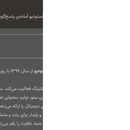
ما بهت کمک میکنیم
همکاران ما در تیم پشتیبانی فیداراستودیو آماده‌ی پاسخ‌گ
فیدار استودیو
از سال ۶
متعهد، در حوزه خدمات دیجیتال مارکتینگ فعالیت می‌کند. م
طراحی و توسعه وب‌سایت، بهینه‌سازی سئو، تولید محتوای ت
اجتماعی، تبلیغات گوگل و کمپین‌های دیجیتال را ارائه می‌ده
هدف ما خلق راهکارهای هوشمندانه و پایدار برای رشد و متما
آنلاین است؛ جایی که حضور حرفه‌ای شما، تفاوت را رقم می‌زن