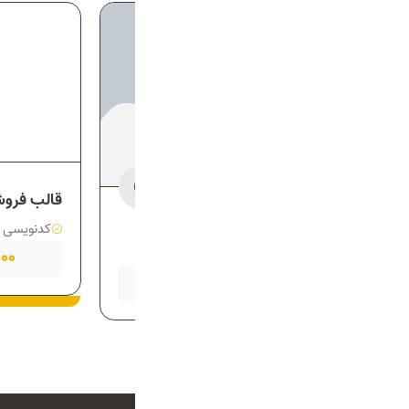
قالب فرو
تست
کدنویسی م
00
1,000
تومان