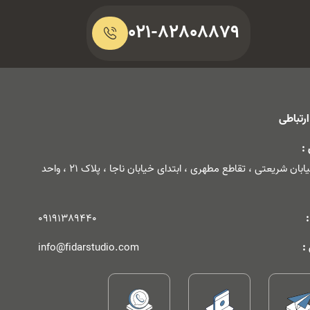
021-82808879
ارتباطی
:
تهران، خیابان شریعتی ، تقاطع مطهری ، ابتدای خیابان ناجا ، پلاک 21 ، واحد
09191389440
:
info@fidarstudio.com