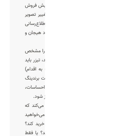
می‌تواند بسیار متفاوت باشد؛ از افزایش فروش
محصول، معرفی یک برند جدید، تغییر تصویر
ذهنی برند، جذب سرمایه‌گذار، اطلاع‌رسانی
درباره یک رویداد خاص، یا حتی ایجاد هیجان و
کنجکاوی در بازار.
هدف درست، مسیر کلی تولید تیزر را مشخص
می‌کند. اگر هدف، فروش سریع باشد، تیزر باید
کوتاه، واضح و با یک CTA (دعوت به اقدام)
قوی همراه باشد. اما اگر هدف ساخت برندینگ
بلندمدت است، لازم است روی احساسات،
داستان‌سرایی و ارزش‌های برند تمرکز شود.
به عبارت دیگر، این مرحله تعیین می‌کند که
پیام اصلی تیزر چیست و در نهایت می‌خواهید
مخاطب چه واکنشی نشان دهد: خرید کند؟
تماس بگیرد؟ در سایت ثبت‌نام کند؟ یا فقط