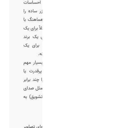
کامل نیست. موسیقی می‌تواند احساسات
مخاطب را برانگیزد و حتی یک تیزر ساده را
ماندگار کند. انتخاب موسیقی باید هماهنگ با
هویت برند و فضای سناریو باشد؛ مثلاً برای یک
برند ورزشی موسیقی پرانرژی، برای یک برند
لوکس موسیقی کلاسیک آرام، و برای یک
محصول کودکانه آهنگ شاد و کودکانه.
همچنین صدای گوینده (نریشن) بسیار مهم
است. انتخاب یک صدای گرم، پرقدرت یا
دوستانه می‌تواند تاثیرگذاری پیام را چند برابر
کند. در کنار آن، افکت‌های صوتی (مثل صدای
آب، صدای موتور، صدای خنده یا تشویق) به
طبیعی‌تر شدن ویدیو کمک می‌کنند.
7-تدوین و ویرایش
آخرین مرحله، تدوین و ویرایش حرفه‌ای تصاویر