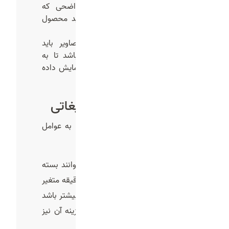
دعوت به اقدام یا CTA
:پیام واضحی که
مخاطب را به بازدید سایت یا خرید محصول
هدایت کند.
هماهنگی با الگوریتم
: نسبت تصاویر باید
عمودی و هماهنگ با الگوریتم باشد تا به
صورت کامل و صحیح به کاربران نمایش داده
شود.
هزینه ساخت تیزر تبلیغاتی
تعرفه ساخت تیزر تبلیغاتی بستگی به عوامل
مختلفی دارد. این عوامل عبارتند از:
مدت زمان
: تیزر های تبلیغاتی می‌توانند بسته
به سلیقه شما از چند ثانیه تا چند دقیقه متغیر
باشند. هرچه مدت زمان یک ویدیو بیشتر باشد
تدوین آن زمانبر تر و به تبع آن هزینه آن نیز
بیشتر خواهد بود.