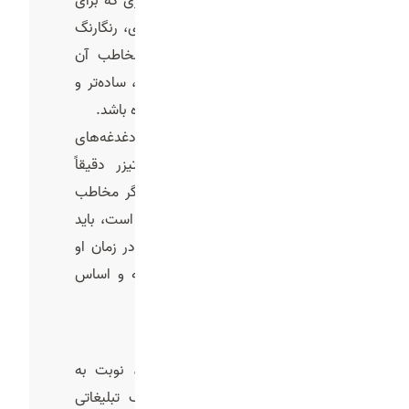
علایق و نیازها. برای مثال، یک تیزری که برای
نوجوانان ساخته می‌شود باید پرانرژی، رنگارنگ
و پرتحرک باشد، اما تیزری که مخاطب آن
مدیران سازمان‌هاست باید رسمی‌تر، ساده‌تر و
همراه با پیام‌های منطقی و قانع‌کننده باشد.
همچنین شناخت مشکلات و دغدغه‌های
مخاطب کمک می‌کند محتوای تیزر دقیقاً
پاسخی به همان نیاز باشد. مثلاً اگر مخاطب
شما به دنبال صرفه‌جویی در وقت است، باید
نشان دهید که محصولتان چگونه در زمان او
صرفه‌جویی می‌کند. این مرحله پایه و اساس
تمام مراحل بعدی است
2-تعیین هدف تبلیغاتی
بعد از اینکه مخاطب را شناختید، نوبت به
تعیین هدف اصلی می‌رسد. هدف تبلیغاتی