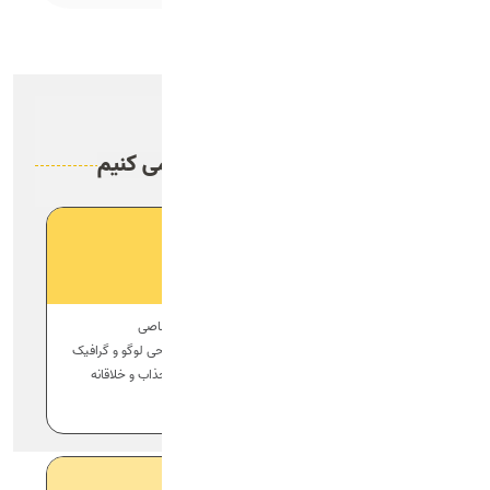
پلن های قیمتی
مطابق با بودجه شما، عمل می کنیم
پلن وی آی پی
طراحی اختصاصی
به همراه طراحی لوگو و گرافیک
مشاوره رایگان
رابط کاربری جذاب و خلاقانه
خرید بسته