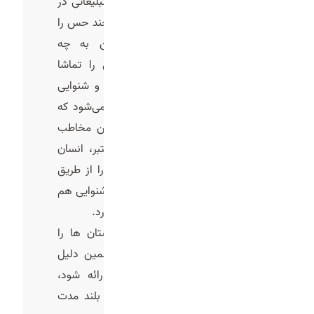
ویدیو یکی از قوی ترین ابزاز های تبلیغاتی در
دنیای امروز محسوب می‌شود زیرا چند حس را
همزمان درگیر می‌کند. حالا این به چه
معناست؟ وقتی محاطب ویدیویی را تماشا
می‌کند، همزمان حس های بینایی و شنوایی
فعال می‌شود. این موضوع باعث می‌شود که
پیام برند و محصول، بهتر در ذهن مخاطب
ثبت شود. بر اساس تحقیقات معتبر، انسان
حدود 90% اطلاعات محیط اطراف را از طریق
دیدن دریافت می‌کند و وقتی حس شنوایی هم
به آن اضافه شود تاثیر چند برابری دارد.
مغز انسان تصاویر متحرک و داستان ها را
راحت تر به خاطر می‌سپارد. به همین دلیل
وقتی تبلیغ به صورت ویدیویی ارائه شود،
احتمال اینکه پیام برند در حافظه بلند مدت