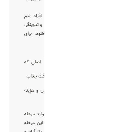
اتفاقی خواهد افتاد.
استوری‌بورد باعث می‌شود همه افراد تیم
تولید، از کارگردان گرفته تا فیلم‌بردار و تدوینگر،
بدانند دقیقاً چه چیزی باید اجرا شود. برای
مثال:
در ثانیه 1: نمای باز از یک شهر شلوغ
در ثانیه 3: تمرکز روی شخصیت اصلی که
خسته و بی‌حوصله است
در ثانیه 6: معرفی محصول با یک افکت جذاب
در ثانیه 10: شعار تبلیغاتی و پایان
داشتن استوری‌بورد از هدررفت زمان و هزینه
در هنگام تولید جلوگیری می‌کند.
5-فیلم برداری یا تولید انیمیشن
بعد از اینکه همه چیز آماده شد، وارد مرحله
اجرا می‌شویم. بسته به نوع تیزر، این مرحله
می‌تواند شامل فیلم‌برداری واقعی با بازیگران و