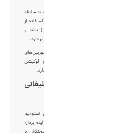
نوع تدوین
: تدوین یک ویدیو با توجه به سلیقه
کارفرما می‌تواند ساده و یا پیشرفته (استفاده از
جلوه های ویژه، موشن گرافی و…) باشد و
طبیعتا تدوین پیشرفته هزینه بییشتری دارد.
تجهیزات و لوکیشن
: استفاده از دوربین‌های
حرفه‌ای، نورپردازی، صداگذاری و لوکیشن
اختصاصی بر هزینه نهایی تأثیر می‌گذارد.
مزیت های تیزر تبلیغاتی
فیدار استودیو
تیم حرفه‌ ای و خلاق
یکی از بزرگ ‌ترین نقاط قوت فیدار استودیو،
وجود تیمی متشکل از کارشناسان ایده‌ پرداز،
نویسندگان سناریو، کارگردانان و تدوینگران با