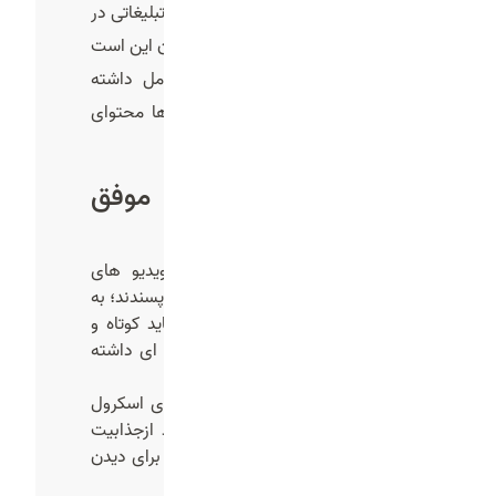
اول کاربر را متوقف کند. انتشار تیزر تبلیغاتی در
اینستاگرام مزیت دیگری نیز دارد و آن این است
که می‌توانید با مخاطبان خود تعامل داشته
باشید و با استفاده از نظرات آن ها محتوای
خود را ارتقا دهید.
ویژگی‌های یک تیزر موفق
برای اینستاگرام:
زمان کوتاه
: کاربران اینستاگرام ویدیو های
کوتاه بین 15 تا 60 ثانیه را بیشتر می‌پسندند؛ به
همین دلیل تیزر تبلیغاتی ما نیز باید کوتاه و
مفید باشد تا بتواند اثرگذاری بهینه ای داشته
باشد.
جذابیت بصری
: به دلیل سرعت بالای اسکرول
کاربران در اینستاگرام،ویدیو ها باید ازجذابیت
بصری بالایی برخوردار باشند تا کاربر برای دیدن
ویدیو ما توقف کند.