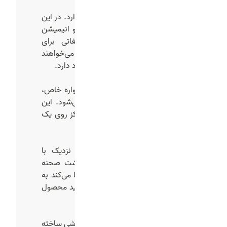
تیزر موشن گرافیک و انیمیشن
این نوع تیزر جذابیت بصری زیادی دارد. در این
تیزر از گرافیک متحرک، نوشته ها و انیمیشن
استفاده می‌شود. این تیزر تبلیغاتی برای
خدمات دیجیتال یا برند هایی که می‌خواهند
مدرن و خلاق دیده شوند بسیار کاربرد دارد.
تیزر اطلاع رسانی
برای معرفی یک تخفیف ویژه، جشنواره خاص،
رویداد یا خدمات جدید استفاده می‌شود. این
نوع تیزر کوتاه و شفاف است و تمرکز روی یک
پیام مشخص دارد.
تیزر پشت صحنه
این نوع تیزر برای ایجاد ارتباط نزدیک با
مخاطبان استفاده می‌شود. تیزر پشت صحنه
مخاطب را با فضای داخلی برند آشنا می‌کند به
عنوان مثال تیزر از پشت صحنه تولید محصول
یا فرایند کاری.
تیزر آموزشی
بیشتر به شکل ویدیو های کوتاه آموزشی ساخته