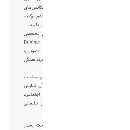
و صداست. در این بخش تمام سکانس‌های
ضبط‌شده، موسیقی و صداگذاری با هم ترکیب
می‌شوند تا یک محصول یکپارچه شکل بگیرد.
تدوینگر با استفاده از نرم‌افزارهای تخصصی
مثل Premiere، After Effects یا DaVinci
Resolve کار می‌کند. افکت‌های تصویری،
رنگ‌بندی، ترنزیشن‌ها و شعار نهایی برند همگی
در این مرحله اضافه می‌شوند.
در نهایت، خروجی باید کوتاه، جذاب و متناسب
با پلتفرمی باشد که قرار است در آن نمایش
داده شود (تلویزیون، شبکه‌های اجتماعی،
وب‌سایت یا نمایشگاه).ساخت تیزر تبلیغاتی
حرفه ای
در هنگام ساخت تیزر، کیفیت ساخت بسیار