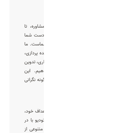
و وضوح نمایش داده شوند.
پشتیبانی کامل در تمام مراحل
از همان اولین تماس و جلسه مشاوره، تا
لحظه‌ای که نسخه نهایی تیزر به دست شما
برسد، تیم فیدار استودیو همراه شماست. ما
تمامی مراحل شامل تحلیل بازار، ایده‌ پردازی،
سناریو نویسی، فیلم‌ برداری، صداگذاری، تدوین
و تحویل نهایی را پوشش می‌دهیم. این
پشتیبانی جامع، خیال شما را از هرگونه نگرانی
درباره فرآیند تولید راحت می‌کند.
انعطاف‌پذیری در بودجه و هزینه‌ها
هر کسب‌ وکار بسته به شرایط و اهداف خود،
توان مالی متفاوتی دارد. فیدار استودیو با در
نظر گرفتن این موضوع، پکیج‌های متنوعی از