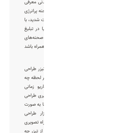
برای مثال، اگر قرار است یک نوشیدنی معرفی
شود، سناریو می‌تواند شامل یک صحنه پرانرژی
از ورزشکارانی باشد که پس از فعالیت شدید، با
نوشیدن محصول انرژی می‌گیرند. یا در تبلیغ
یک برند لوکس، سناریو باید با صحنه‌های
شیک، آرام و دارای جلوه‌های خاص همراه باشد
4-استوری بورد
در این مرحله سکانس به سکانس تیزر طراحی
چیده می‌شود تا مشخص شود در هر لحظه چه
چیزی نمایش داده می‌شود. سناریو زمانی
ارزشمند می‌شود که به صورت تصویری طراحی
گردد. در این مرحله، تمام سکانس‌ها به صورت
استوری‌بورد روی کاغذ یا نرم‌افزار طراحی
می‌شوند. استوری‌بورد نوعی نقشه راه تصویری
است که نشان می‌دهد در هر ثانیه از تیزر چه