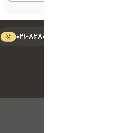
امتیاز شما:
021-82808879
ما بهت کمک میکنیم
همکاران ما در تیم پشتیبانی
فیداراستودیو آماده‌ی
پاسخ‌گویی به سوالات شما
هستند.
دسترسی سریع
پنل مشتریان
فیدار