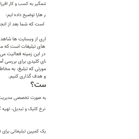
که در آن قرار دارد بالاتر ببرد و کمکی چشمگیر به کسب و کار افررا
خوبی بلد باشیم، چند مورد از این پارامتر هارا توضیح داده ایم:
تحلیل داده‌ها
:
این مهارت نیازمند آن است که شما بعد از انجا
کنیم.
نوشتن متن تبلیغاتی جذاب
:
در بسیاری از وبسایت ها شاهد 
مهمی از تبلیغات گوگل، نوشتن متن های تبلیغات است که مخاطب را جذب می‎‌کند روی تبلیغ ما کلی
آشنایی با ابزارهای گوگل
:
افرادی که در این زمینه فعالیت می‌ک
نیز فرا گرفته اند. GTM و GA4 ابزارهای کلیدی برای بررسی آمارهای دلخواه هستند.
هدف گذاری پیشرفته مخاطب
:
در صورتی که تبلیغ، به مخاطب
هوشمندانه مخاطبان خود را انتخاب و هدف گذاری کنیم.
کارشناس گوگل ادز کیست؟
یک
کارشناس گوگل ادز
فردی است که به صورت تخصصی مدیریت کم
طراحی و اجرای کمپین ها، بهینه سازی نرخ کلیک و تبدیل، تهیه گ
و … می‌شود.
مثال
:
یک کارشناس گوگل ادز می‌تواند یک کمپین تبلیغاتی برای فرو