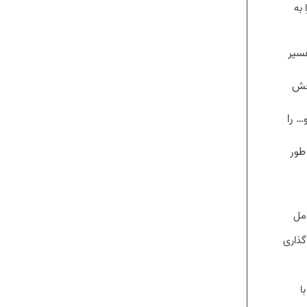
 به
فسیر
بخش
… را
طور
امل
گذاری
ا