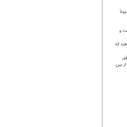
د. این شغل معمولاً
ست و
هند که
ور
از بین