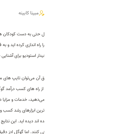
گوگل ادز چیست؟
۱۴۰۴/۷/۱۹
0 بررسی
218بازدید
مبینا کابینه
امروزه که تکنولوژی و بسترهای دیجیتال حتی به دست کودکان ه
نداشته باشد. اگر شما هم بیزنس خود را راه اندازی کرده اید و ب
گوگل ادز برای شماست. با کارشناسان فیدار استودیو برای آشنایی ب
گوگل ادز چیست؟
داشبورد تبلیغاتی گوگل است که از طریق آن می‌توان تایپ های
زمان درست نمایش داد. گوگل ادز یکی از راه های کسب درآمد گوگ
کیفیت بالا و بهینه سازی درست انجام می‌دهید، خدمات و مزایا د
تبلیغات آنلاین امروزه به یکی از اصلی ترین ابزارهای رشد کسب و
که با برچسب sponsored مشخص شده اند دیده 
خدمات خود را به کاربران هدفمند معرفی کنند. اما گوگل ادز دقی