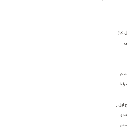
نیاز
ی
، در
ا با
اول را
ات و
یستم