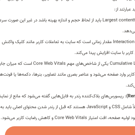
عبارتند از:
: بزرگترین المان تصویری یک صفحه یا Largest contentful paint باید از لحاظ حجم و اندازه بهینه باشد در غیر این صورت
ی‌دهد.
: INP یا Interaction to next paint مقدار زمانی است که سایت به تعاملات کاربر مانند کلیک واکنش
بر با سایت افزایش پیدا می‌کند.
:CLS یا Cumulative Layout Shift یکی از شاخص‌های مهم Core Web Vitals
 کاربر وارد صفحه می‌شود و عناصر بصری مانند تصاویر، بنرها، دکمه‌ها یا فونت‌ه
‌کند.
: ریسورس‌های بلاک‌کننده رندر به فایل‌هایی گفته می‌شود که مانع از نما
سریع محتوای اولیه صفحه در مرورگر می‌شوند. این فایل‌ها معمولاً شامل CSS و JavaScript هستند که قبل از رندر شدن محتوای اصلی ب
Core Web Vi و کاهش رضایت کاربر می‌شود.