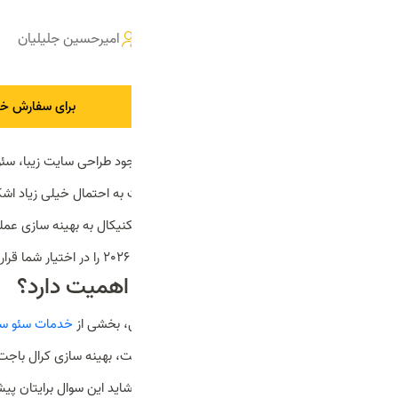
سئو تکنیکال چیست؟
۱۴۰۴/۹/۲۶
0 بررسی
99بازدید
امیرحسین جلیلیان
برای سفارش خد
آیا شما هم جزو افرادی هستید که با وجود طراحی سایت زیبا، سئ
دلخواه شما حاصل نشده؟ در این صورت به احتمال خیلی زیاد اشک
چیست؟ به طور خلاصه سئوی فنی یا تکنیکال به بهینه سازی عملک
می‌دهیم و چک لیست مخصوص سال 2026 را در اختیار شما قرار می‌دهیم.
سئو فنی چیست و چرا اهمیت دارد؟
همانطور که پیش تر گفتیم، سئوی فنی، بخشی از
خدمات سئو س
کامل و با جزئیات بررسی خواهیم کرد. شاید این سوال برایتان پیش