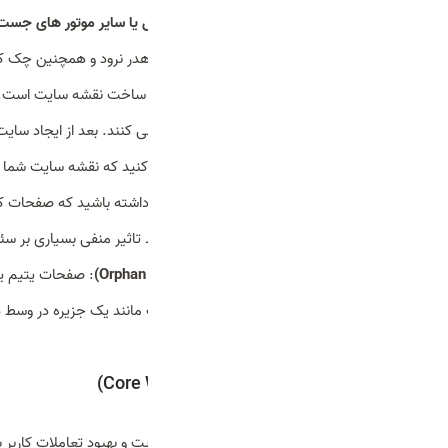
بهینه سازی فایل robots.txt برای گوگل یا سایر موتور های جست و جو
را disallow کنید تا بودجه خزش شما هدر نرود و همچنین چک کنید که صفحات مهم سایت شما در دسترس ربات های گوگل قرار بگیرد.
ساخت سایت مپ XML
: مرحله بعدی ساخت نقشه سایت است. 
شما بشناسند و به درستی آن ها را بررسی کنند. بعد از ایجاد سایت 
بخش سایت مپ در سرچ کنسول چک کنید که نقشه سایت شما ایر
مدیریت صفحات noindex
: باید توجه داشته باشید که صفحات 
صفحات بی کیفیت و کم ارزش می‌تواند تاثیر منفی بسیاری بر سئ
شناسایی و رفع صفحات یتیم (Orphan Pages)
: صفحات یتیم یا
لینکی در آن ها وحود دارد. این صفحات مانند یک جزیره در وسط د
اسرع وقت اصلاح شوند.
هسته حیاتی گوگل(Core Web Vitals)