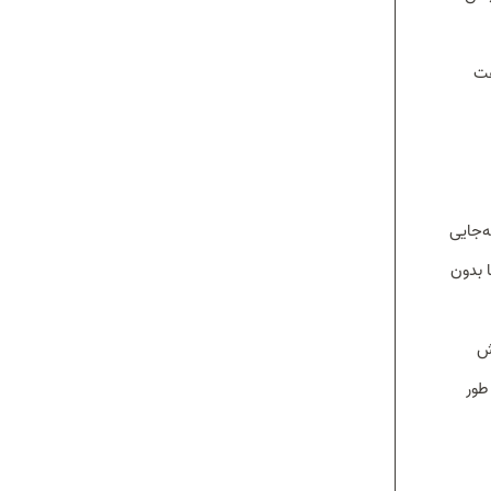
 سرعت
 است که میزان جابه‌جایی
ا بدون
یش
اید به طور