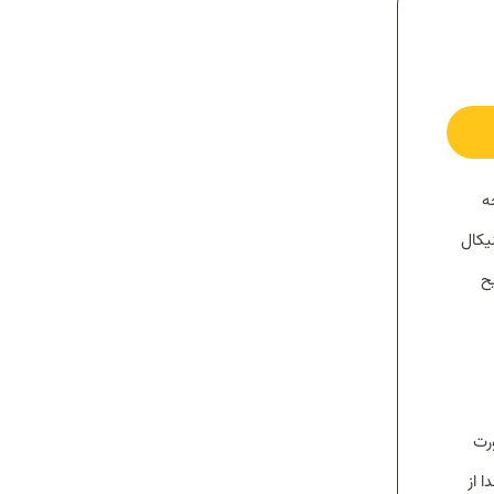
ه
یکال
ح
ست به صورت
 از