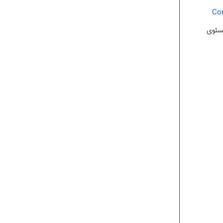
ب (Core Web
 سئوی