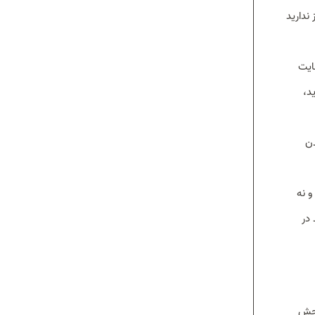
 ندارید
ایت
د،
دن
و نه
 در
رای سنجش